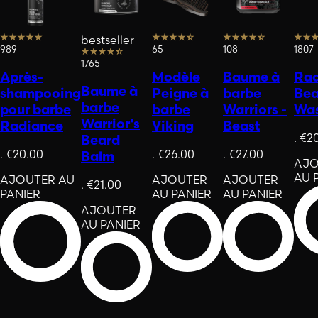
bestseller
989
65
108
1807
1765
Après-
Modèle
Baume à
Rad
Baume à
shampooing
Peigne à
barbe
Bea
barbe
pour barbe
barbe
Warriors -
Wa
Warrior's
Radiance
Viking
Beast
.
€2
Beard
.
€20.00
.
€26.00
.
€27.00
Balm
AJO
AU 
AJOUTER AU
AJOUTER
AJOUTER
.
€21.00
PANIER
AU PANIER
AU PANIER
AJOUTER
AU PANIER