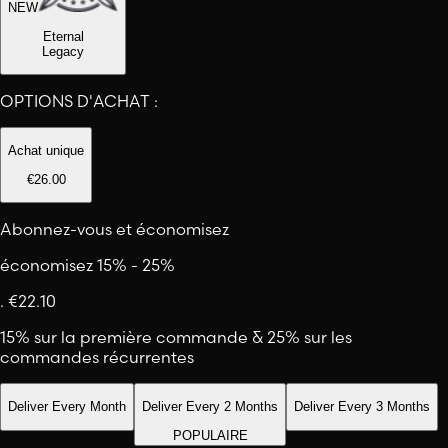
NEW
Eternal
Legacy
OPTIONS D'ACHAT :
Achat unique
€26.00
Abonnez-vous et économisez
économisez 15% - 25%
.
€22.10
15% sur la première commande & 25% sur les
commandes récurrentes
Deliver Every Month
Deliver Every 2 Months
Deliver Every 3 Months
POPULAIRE