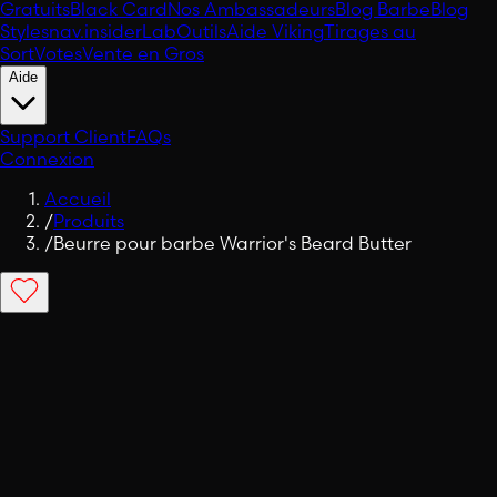
Gratuits
Black Card
Nos Ambassadeurs
Blog Barbe
Blog
Styles
nav.insiderLab
Outils
Aide Viking
Tirages au
Sort
Votes
Vente en Gros
Aide
Support Client
FAQs
Connexion
Accueil
/
Produits
/
Beurre pour barbe Warrior's Beard Butter