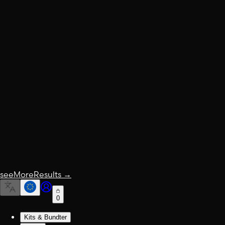
seeMoreResults
→
0
Kits & Bundter