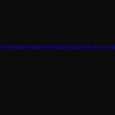
es Ambassadører
Skægblog
Stilblog
Insider Lab
Værktøjer
Vi