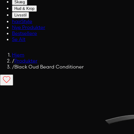
Skæg
Hud & Krop
Livsstil
hairStyle
Nye Produkter
Bestsellere
Se Alt
Hjem
/
Produkter
/
Black Oud Beard Conditioner