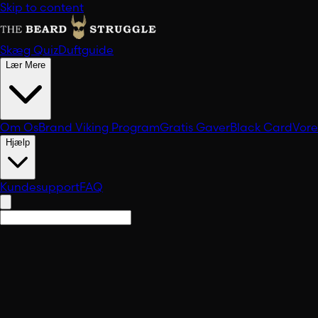
Skip to content
Skæg Quiz
Duftguide
Lær Mere
Om Os
Brand Viking Program
Gratis Gaver
Black Card
Vor
Hjælp
Kundesupport
FAQ