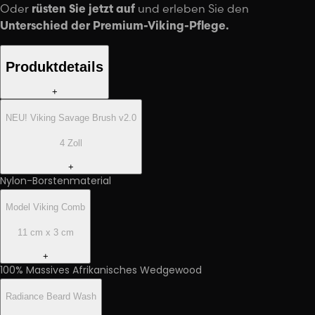
Oder
rüsten Sie jetzt auf
und erleben Sie den
Unterschied der Premium-Viking-Pflege.
Produktdetails
+
NEU! Viking Savage Brush v2.0
4 Zoll
+
Nylon-Borstenmaterial
Model Viking Comb
11 cm x 3 cm
+
100% Massives Afrikanisches Wedgewood
Radiance Beard Wash