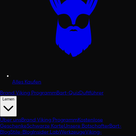
Alles Kaufen
Brand Viking Programm
Bart-Quiz
Duftführer
Lernen
Über uns
Brand Viking Programm
Kostenlose
Geschenke
Schwarze Karte
Unsere Botschafter
Bart-
Blog
Stile-Blog
Insider Lab
Werkzeuge
Viking-