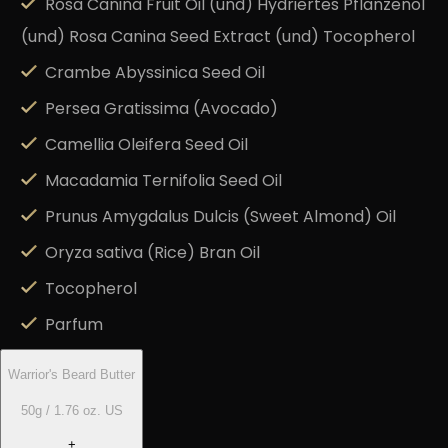
Rosa Canina Fruit Oil (und) Hydriertes Pflanzenöl
(und) Rosa Canina Seed Extract (und) Tocopherol
Crambe Abyssinica Seed Oil
Persea Gratissima (Avocado)
Camellia Oleifera Seed Oil
Macadamia Ternifolia Seed Oil
Prunus Amygdalus Dulcis (Sweet Almond) Oil
Oryza sativa (Rice) Bran Oil
Tocopherol
Parfum
Warrior's Beard Butter
50g / 1.76 oz. US
+