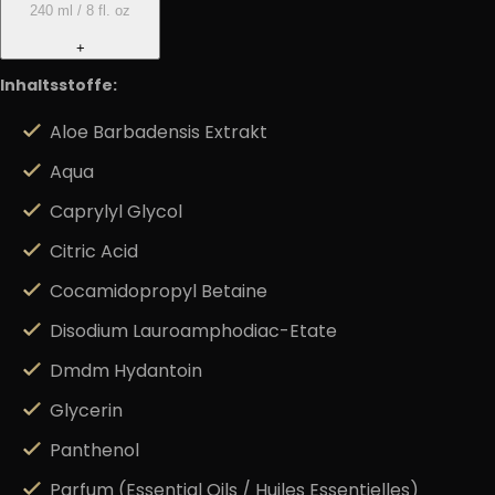
240 ml / 8 fl. oz
+
Inhaltsstoffe:
Aloe Barbadensis Extrakt
Aqua
Caprylyl Glycol
Citric Acid
Cocamidopropyl Betaine
Disodium Lauroamphodiac-Etate
Dmdm Hydantoin
Glycerin
Panthenol
Parfum (Essential Oils / Huiles Essentielles)