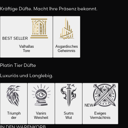
Kräftige Düfte. Macht Ihre Präsenz bekannt.
BEST SELLER
Valhallas
Asgardisches
Tore
Geheimnis
Platin Tier Düfte
Luxuriös und Langlebig.
NEW
Triumph
Vanirs
Surtrs
Ewiges
der
Weisheit
Wut
Vermächtnis
IN DEN WARENKORB