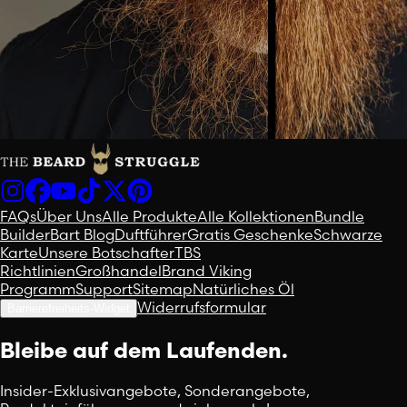
FAQs
Über Uns
Alle Produkte
Alle Kollektionen
Bundle
Builder
Bart Blog
Duftführer
Gratis Geschenke
Schwarze
Karte
Unsere Botschafter
TBS
Richtlinien
Großhandel
Brand Viking
Programm
Support
Sitemap
Natürliches Öl
Widerrufsformular
Barrierefreiheits-Widget
Bleibe auf dem Laufenden.
Insider-Exklusivangebote, Sonderangebote,