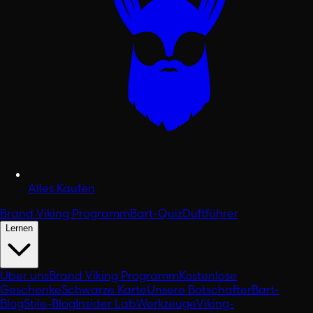
Alles Kaufen
Brand Viking Programm
Bart-Quiz
Duftführer
Lernen
Über uns
Brand Viking Programm
Kostenlose
Geschenke
Schwarze Karte
Unsere Botschafter
Bart-
Blog
Stile-Blog
Insider Lab
Werkzeuge
Viking-