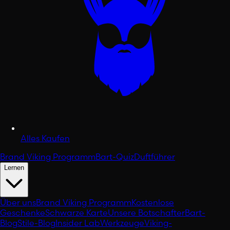
Alles Kaufen
Brand Viking Programm
Bart-Quiz
Duftführer
Lernen
Über uns
Brand Viking Programm
Kostenlose
Geschenke
Schwarze Karte
Unsere Botschafter
Bart-
Blog
Stile-Blog
Insider Lab
Werkzeuge
Viking-