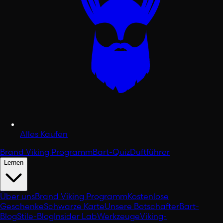
Alles Kaufen
Brand Viking Programm
Bart-Quiz
Duftführer
Lernen
Über uns
Brand Viking Programm
Kostenlose
Geschenke
Schwarze Karte
Unsere Botschafter
Bart-
Blog
Stile-Blog
Insider Lab
Werkzeuge
Viking-