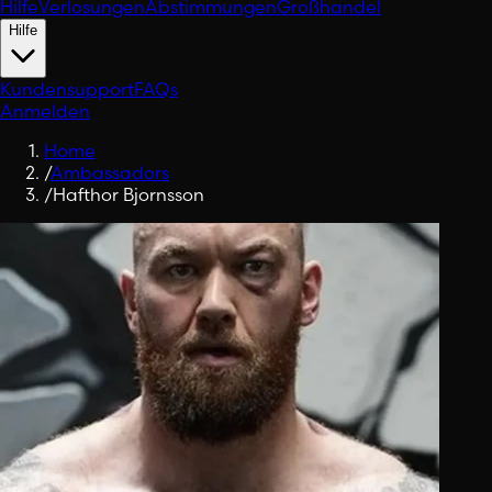
Hilfe
Verlosungen
Abstimmungen
Großhandel
Hilfe
Kundensupport
FAQs
Anmelden
Home
/
Ambassadors
/
Hafthor Bjornsson