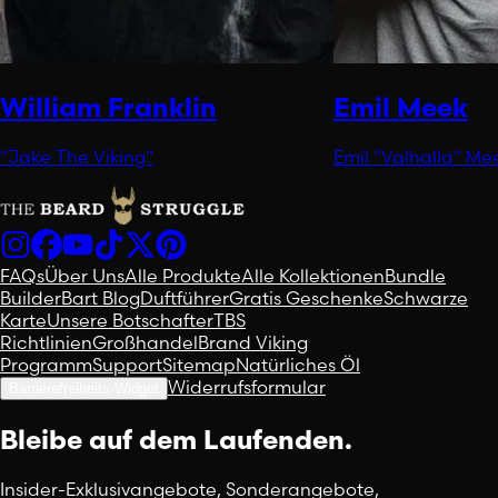
William Franklin
Emil Meek
"Jake The Viking"
Emil "Valhalla" Me
FAQs
Über Uns
Alle Produkte
Alle Kollektionen
Bundle
Builder
Bart Blog
Duftführer
Gratis Geschenke
Schwarze
Karte
Unsere Botschafter
TBS
Richtlinien
Großhandel
Brand Viking
Programm
Support
Sitemap
Natürliches Öl
Widerrufsformular
Barrierefreiheits-Widget
Bleibe auf dem Laufenden.
Insider-Exklusivangebote, Sonderangebote,