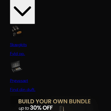
Skægkits
Fyld op.
Prøvesæt
Find din duft.