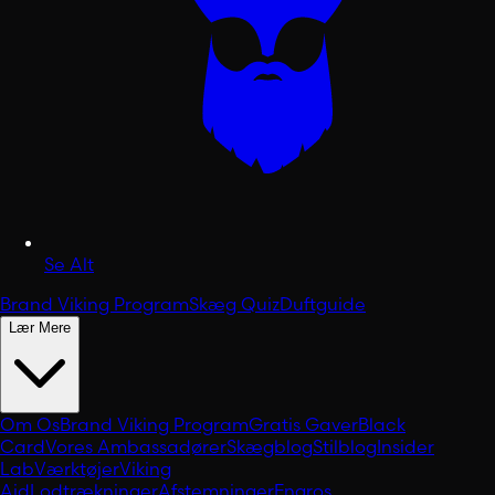
Se Alt
Brand Viking Program
Skæg Quiz
Duftguide
Lær Mere
Om Os
Brand Viking Program
Gratis Gaver
Black
Card
Vores Ambassadører
Skægblog
Stilblog
Insider
Lab
Værktøjer
Viking
Aid
Lodtrækninger
Afstemninger
Engros