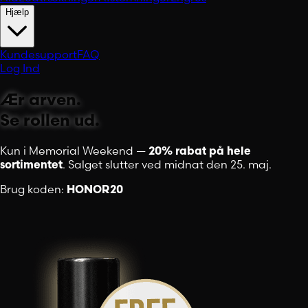
Hjælp
Kundesupport
FAQ
Log Ind
Ær arven.
Se rollen ud.
Kun i Memorial Weekend —
20% rabat på hele
sortimentet
.
Salget slutter ved midnat den 25. maj.
Brug koden:
HONOR20