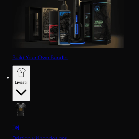
Build Your Own Bundle
Livsstil
Tøj
Dristige vikingedesigns.