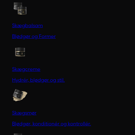
Skægbalsam
Blødgør og Former
Skægcreme
Hydrér, blødgør og stil.
Skægsmør
Blødgør, konditionér og kontrollér.