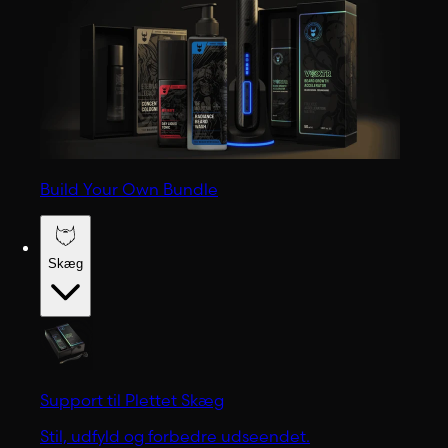
Build Your Own Bundle
Skæg
Support til Plettet Skæg
Stil, udfyld og forbedre udseendet.