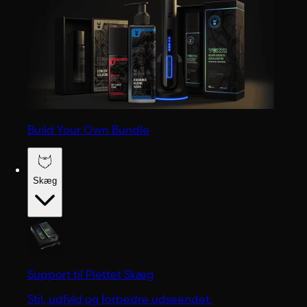
Build Your Own Bundle
Skæg
Support til Plettet Skæg
Stil, udfyld og forbedre udseendet.