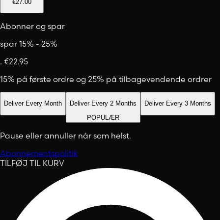
€27.00
Abonner og spar
spar 15% - 25%
.
€22.95
15% på første ordre og 25% på tilbagevendende ordrer
Deliver Every Month
Deliver Every 2 Months
Deliver Every 3 Months
POPULÆR
Pause eller annuller når som helst.
Abonnementspolitik
TILFØJ TIL KURV