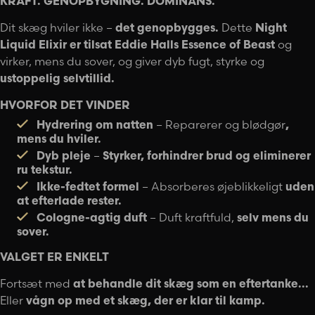
KRAFT. GENOPBYGNING. DOMINANS.
Dit skæg hviler ikke –
det genopbygges.
Dette
Night
Liquid Elixir
er tilsat Eddie Halls Essence of Beast
og
virker, mens du sover, og giver dyb fugt, styrke og
ustoppelig selvtillid.
HVORFOR DET VINDER
Hydrering om natten
– Reparerer og blødgør
,
mens du hviler.
Dyb pleje
–
Styrker, forhindrer brud og eliminerer
ru tekstur.
Ikke-fedtet formel
– Absorberes øjeblikkeligt
uden
at efterlade rester.
Cologne-agtig duft
– Duft kraftfuld,
selv mens du
sover.
VALGET ER ENKELT
Fortsæt med
at behandle dit skæg som en eftertanke...
Eller
vågn op med et skæg, der er klar til kamp.