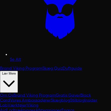
Se Alt
Brand Viking Program
Skæg Quiz
Duftguide
Lær Mere
Om Os
Brand Viking Program
Gratis Gaver
Black
Card
Vores Ambassadører
Skægblog
Stilblog
Insider
Lab
Værktøjer
Viking
Aid
Lodtrækninger
Afstemninger
Engros