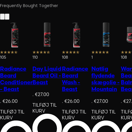
Frequently Bought Together
105
110
108
1
108
Radiance
Day Liquid
Radiance
Natlig
War
Beard
Beard Oil -
Beard
flydende
Bea
Conditioner
Beast
Wash -
skægolie -
Bal
- Beast
Beast
Mountain
Bea
.
€27.00
.
€26.00
.
€26.00
.
€27.00
.
€27
TILFØJ TIL
KURV
TILFØJ TIL
TILFØJ TIL
TILFØJ TIL
TILF
KURV
KURV
KURV
KUR