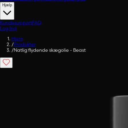
Hjælp
Kundesupport
FAQ
Log Ind
Hjem
/
Produkter
/
Natlig flydende skægolie - Beast