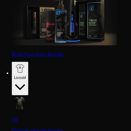
Build Your Own Bundle
Livsstil
Tøj
Dristige vikingedesigns.