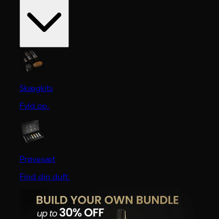
Skægkits
Fyld op.
Prøvesæt
Find din duft.