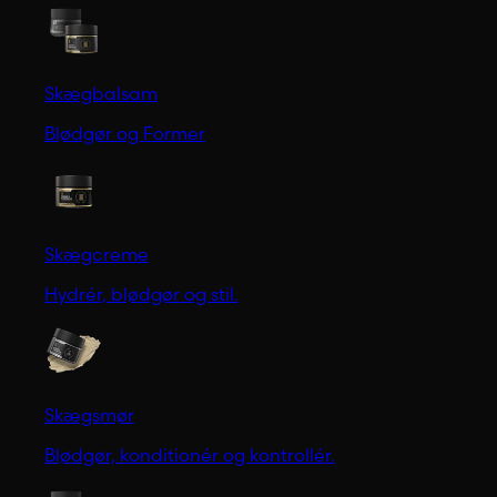
Skægbalsam
Blødgør og Former
Skægcreme
Hydrér, blødgør og stil.
Skægsmør
Blødgør, konditionér og kontrollér.