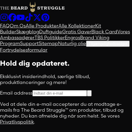
FAQ
Om Os
Alle Produkter
Alle Kollektioner
Kit
Builder
Skægblog
Duftguide
Gratis Gaver
Black Card
Vores
Ambassadører
TBS Politikker
Engros
Brand Viking
Program
Support
Sitemap
Naturlig olie
Tilgængelighedswidget
Fortrydelsesformular
Hold dig opdateret.
Eksklusivt insiderindhold, særlige tilbud,
produktlanceringer og mere!
Email address
Ved at dele din e-mail accepterer du at modtage e-
mails fra The Beard Struggle™ om produkter, tilbud og
nyheder. Du kan afmelde dig når som helst. Se vores
Privatlivspolitik
.