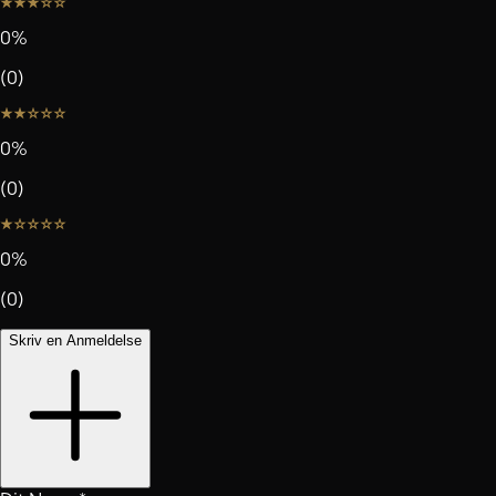
0
%
(
0
)
0
%
(
0
)
0
%
(
0
)
Skriv en Anmeldelse