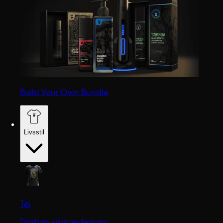
Build Your Own Bundle
Livsstil
Tøj
Dristige vikingedesigns.