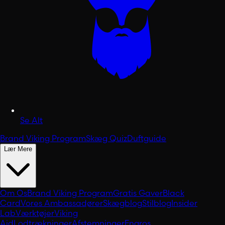
Se Alt
Brand Viking Program
Skæg Quiz
Duftguide
Lær Mere
Om Os
Brand Viking Program
Gratis Gaver
Black
Card
Vores Ambassadører
Skægblog
Stilblog
Insider
Lab
Værktøjer
Viking
Aid
Lodtrækninger
Afstemninger
Engros