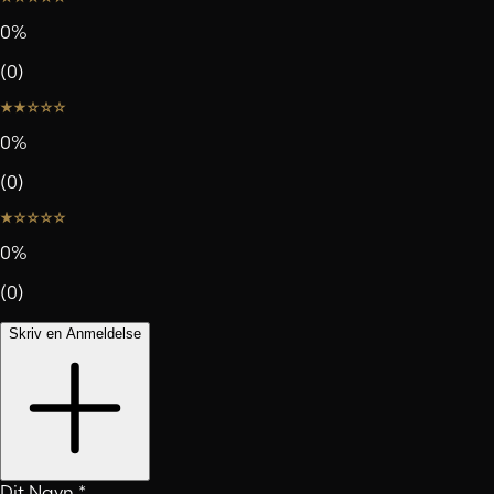
0
%
(
0
)
0
%
(
0
)
0
%
(
0
)
Skriv en Anmeldelse
Dit Navn
*