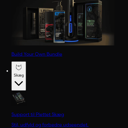
Build Your Own Bundle
Skæg
Support til Plettet Skæg
Stil, udfyld og forbedre udseendet.