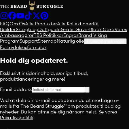
FAQ
Om Os
Alle Produkter
Alle Kollektioner
Kit
Builder
Skægblog
Duftguide
Gratis Gaver
Black Card
Vores
Ambassadører
TBS Politikker
Engros
Brand Viking
Program
Support
Sitemap
Naturlig olie
Tilgængelighedswidget
Fortrydelsesformular
Hold dig opdateret.
Eksklusivt insiderindhold, særlige tilbud,
produktlanceringer og mere!
Email address
Ved at dele din e-mail accepterer du at modtage e-
mails fra The Beard Struggle™ om produkter, tilbud og
nyheder. Du kan afmelde dig når som helst. Se vores
Privatlivspolitik
.