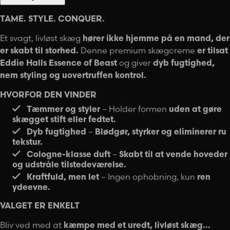
TAME. STYLE. CONQUER.
Et svagt, livløst skæg
hører ikke hjemme på en mand, der
er skabt til storhed.
Denne premium skægcreme
er tilsat
Eddie Halls Essence of Beast
og giver
dyb fugtighed,
nem styling og uovertruffen kontrol.
HVORFOR DEN VINDER
Tæmmer og styler
– Holder formen
uden at gøre
skægget stift eller fedtet.
Dyb fugtighed
–
Blødgør, styrker og eliminerer ru
tekstur.
Cologne-klasse duft
–
Skabt til at vende hoveder
og udstråle tilstedeværelse.
Kraftfuld, men let
– Ingen ophobning, kun
ren
ydeevne.
VALGET ER ENKELT
Bliv ved med at
kæmpe med et uredt, livløst skæg...