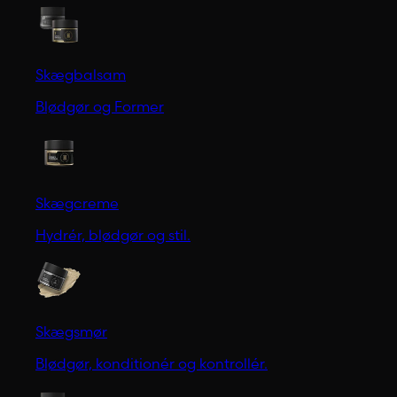
Skægbalsam
Blødgør og Former
Skægcreme
Hydrér, blødgør og stil.
Skægsmør
Blødgør, konditionér og kontrollér.