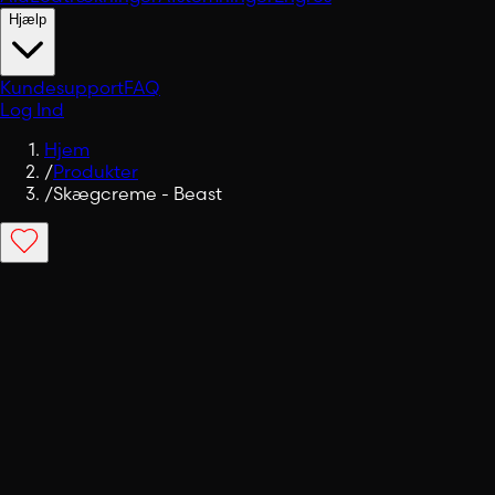
Hjælp
Kundesupport
FAQ
Log Ind
Hjem
/
Produkter
/
Skægcreme - Beast