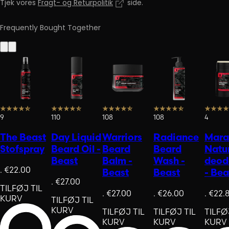
Tjek vores
Fragt- og Returpolitik
side
.
Frequently Bought Together
9
110
108
108
4
The Beast
Day Liquid
Warriors
Radiance
Mara
Stofspray
Beard Oil -
Beard
Beard
Natur
Beast
Balm -
Wash -
deod
.
€22.00
Beast
Beast
- Bea
.
€27.00
TILFØJ TIL
.
€27.00
.
€26.00
.
€22.
KURV
TILFØJ TIL
KURV
TILFØJ TIL
TILFØJ TIL
TILFØ
KURV
KURV
KURV