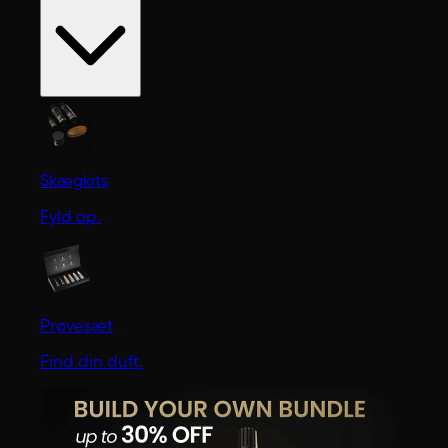
Skægkits
Fyld op.
Prøvesæt
Find din duft.