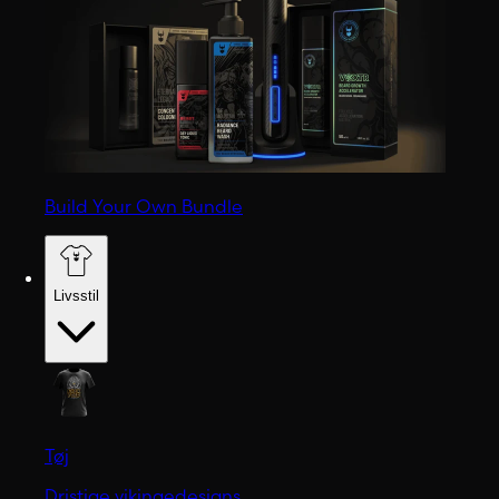
Build Your Own Bundle
Livsstil
Tøj
Dristige vikingedesigns.