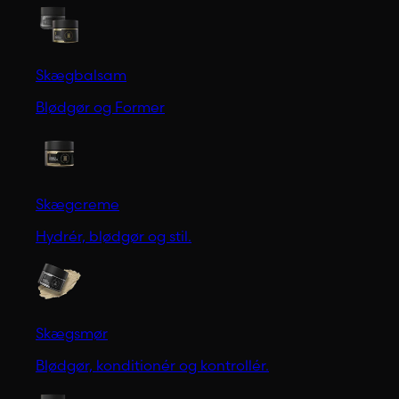
Skægbalsam
Blødgør og Former
Skægcreme
Hydrér, blødgør og stil.
Skægsmør
Blødgør, konditionér og kontrollér.