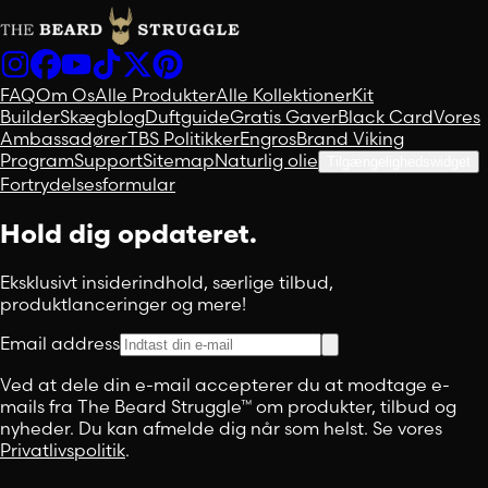
FAQ
Om Os
Alle Produkter
Alle Kollektioner
Kit
Builder
Skægblog
Duftguide
Gratis Gaver
Black Card
Vores
Ambassadører
TBS Politikker
Engros
Brand Viking
Program
Support
Sitemap
Naturlig olie
Tilgængelighedswidget
Fortrydelsesformular
Hold dig opdateret.
Eksklusivt insiderindhold, særlige tilbud,
produktlanceringer og mere!
Email address
Ved at dele din e-mail accepterer du at modtage e-
mails fra The Beard Struggle™ om produkter, tilbud og
nyheder. Du kan afmelde dig når som helst. Se vores
Privatlivspolitik
.