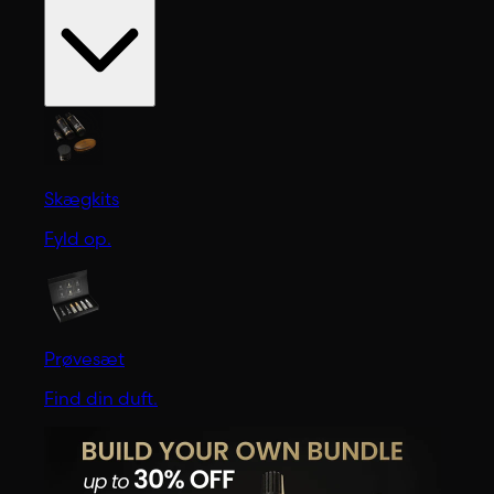
Skægkits
Fyld op.
Prøvesæt
Find din duft.