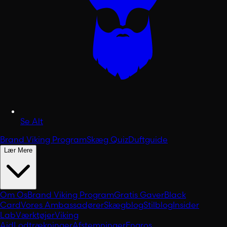
Se Alt
Brand Viking Program
Skæg Quiz
Duftguide
Lær Mere
Om Os
Brand Viking Program
Gratis Gaver
Black
Card
Vores Ambassadører
Skægblog
Stilblog
Insider
Lab
Værktøjer
Viking
Aid
Lodtrækninger
Afstemninger
Engros