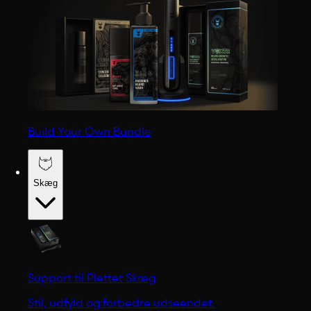
Build Your Own Bundle
Skæg
Support til Plettet Skæg
Stil, udfyld og forbedre udseendet.