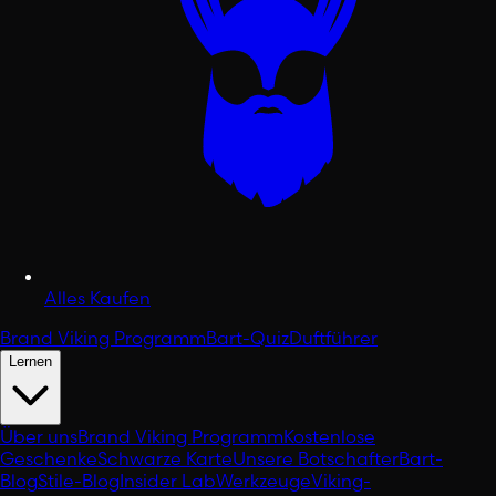
Alles Kaufen
Brand Viking Programm
Bart-Quiz
Duftführer
Lernen
Über uns
Brand Viking Programm
Kostenlose
Geschenke
Schwarze Karte
Unsere Botschafter
Bart-
Blog
Stile-Blog
Insider Lab
Werkzeuge
Viking-